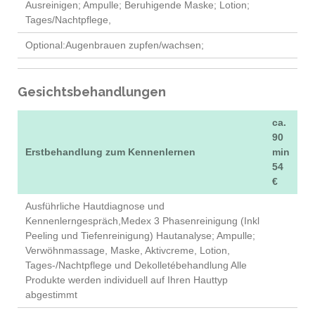
Ausreinigen; Ampulle; Beruhigende Maske; Lotion;
Tages/Nachtpflege,
Optional:Augenbrauen zupfen/wachsen;
Gesichtsbehandlungen
ca.
90
Erstbehandlung zum Kennenlernen
min
54
€
Ausführliche Hautdiagnose und
Kennenlerngespräch,Medex 3 Phasenreinigung (Inkl
Peeling und Tiefenreinigung) Hautanalyse; Ampulle;
Verwöhnmassage, Maske, Aktivcreme, Lotion,
Tages-/Nachtpflege und Dekolletébehandlung Alle
Produkte werden individuell auf Ihren Hauttyp
abgestimmt