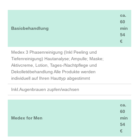
ca.
60
Basicbehandlung
min
54
€
Medex 3 Phasenreinigung (Inkl Peeling und
Tiefenreinigung) Hautanalyse; Ampulle; Maske;
Aktivcreme, Lotion, Tages-/Nachtpflege und
Dekolletébehandlung Alle Produkte werden
individuell auf Ihren Hauttyp abgestimmt
Inkl.Augenbrauen zupfen/wachsen
ca.
60
Medex for Men
min
54
€