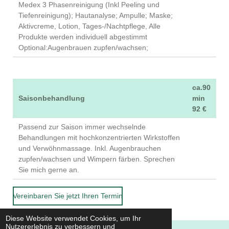
Medex 3 Phasenreinigung (Inkl Peeling und
Tiefenreinigung); Hautanalyse; Ampulle; Maske;
Aktivcreme, Lotion, Tages-/Nachtpflege, Alle
Produkte werden individuell abgestimmt
Optional:Augenbrauen zupfen/wachsen;
ca.90
Saisonbehandlung
min
92 €
Passend zur Saison immer wechselnde
Behandlungen mit hochkonzentrierten Wirkstoffen
und Verwöhnmassage. Inkl. Augenbrauchen
zupfen/wachsen und Wimpern färben. Sprechen
Sie mich gerne an.
Vereinbaren Sie jetzt Ihren Termin
Diese Website verwendet Cookies, um Ihr
Nutzererlebnis zu verbessern und