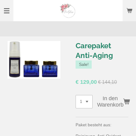
Zum
Hauptinhalt
springen
Carepaket
Anti-Aging
Sale!
€ 129,00
€ 144,10
In den
Warenkorb
Paket besteht aus:
Reinigung, Anti-Oxidant