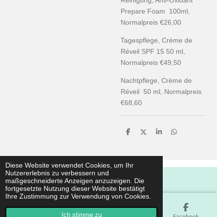
Prepare Foam 100ml,
Normalpreis €26,00
Tagespflege, Crème de
Réveil SPF 15 50 ml,
Normalpreis €49,50
Nachtpflege, Crème de
Réveil 50 ml, Normalpreis
€68,60
T
T
T
T
e
e
e
e
i
i
i
i
l
l
l
l
e
e
e
e
Diese Website verwendet Cookies, um Ihr
n
n
n
n
Nutzererlebnis zu verbessern und
© 2016 - 2026 Beautyhuus.eu
maßgeschneiderte Anzeigen anzuzeigen. Die
fortgesetzte Nutzung dieser Website bestätigt
Ihre Zustimmung zur Verwendung von Cookies.
Ich stimme zu
E-Mail
Telefon
Karte
Facebook