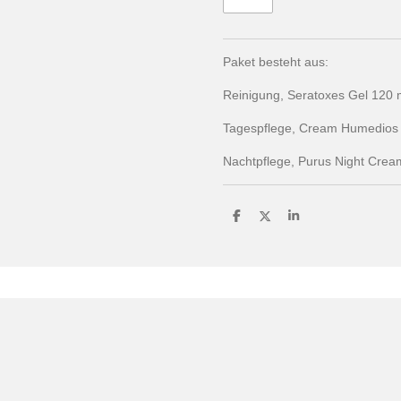
Paket besteht aus:
Reinigung, Seratoxes Gel 120 
Tagespflege, Cream Humedios 
Nachtpflege, Purus Night Crea
T
T
T
e
e
e
i
i
i
l
l
l
e
e
e
n
n
n